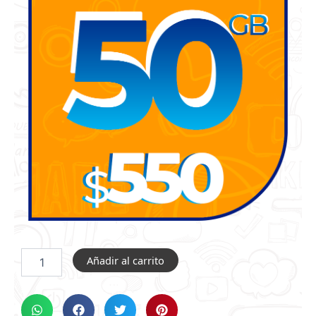
BIENCEL
Añadir al carrito
MÓVIL
-
PAQUETE
50