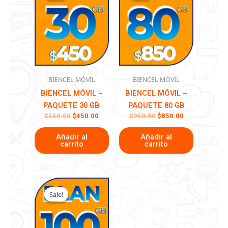
era:
es:
era:
es:
$550.00.
$450.00.
$950.00.
$850.00.
BIENCEL MÓVIL
BIENCEL MÓVIL
BIENCEL MÓVIL –
BIENCEL MÓVIL –
PAQUETE 30 GB
PAQUETE 80 GB
$
550.00
$
450.00
$
950.00
$
850.00
Añadir al
Añadir al
carrito
carrito
El
El
precio
precio
Sale!
Sale!
original
actual
era:
es:
$1,090.00.
$990.00.