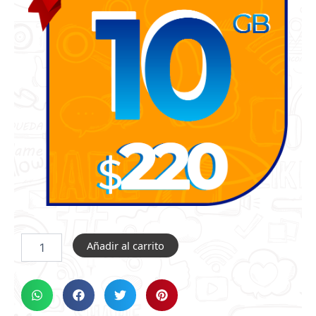
BIENCEL
Añadir al carrito
MÓVIL
-
PAQUETE
10
GB