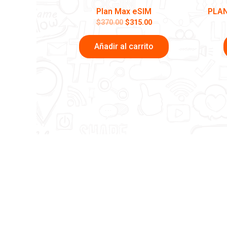
Plan Max eSIM
PLAN
$
370.00
$
315.00
Añadir al carrito