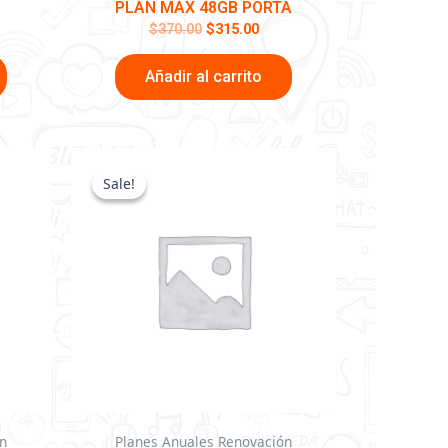
PLAN MAX 48GB PORTA
$
370.00
$
315.00
Añadir al carrito
El
El
ecio
precio
precio
Sale!
Sale!
tual
original
actual
:
era:
es:
,000.00.
$3,780.00.
$2,520.00.
n
Planes Anuales Renovación