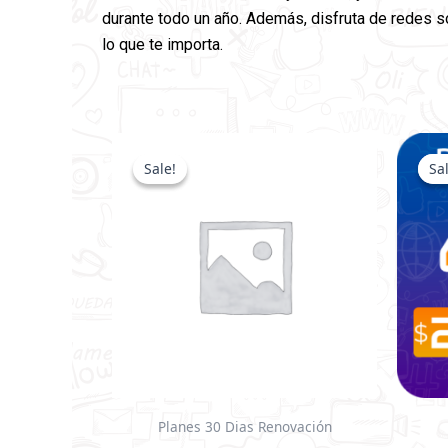
durante todo un año. Además, disfruta de redes so
lo que te importa.
El
El
precio
precio
Sale!
Sale!
Sa
Sa
original
actual
era:
es:
$200.00.
$150.00.
Planes 30 Dias Renovación