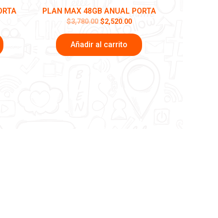
ORTA
PLAN MAX 48GB ANUAL PORTA
$
3,780.00
$
2,520.00
Añadir al carrito