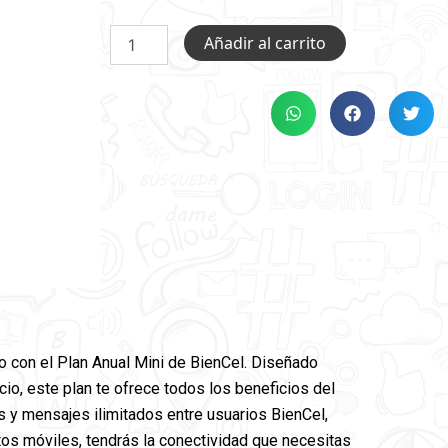
PLAN
Añadir al carrito
MINI
4GB
ANUAL
PORTA
cantidad
 con el Plan Anual Mini de BienCel. Diseñado
cio, este plan te ofrece todos los beneficios del
as y mensajes ilimitados entre usuarios BienCel,
os móviles, tendrás la conectividad que necesitas