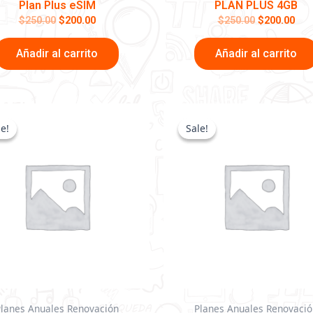
Plan Plus eSIM
PLAN PLUS 4GB
$
250.00
$
200.00
$
250.00
$
200.00
Añadir al carrito
Añadir al carrito
El
El
El
El
precio
precio
precio
pr
le!
le!
Sale!
Sale!
original
actual
original
ac
era:
es:
era:
es
$2,400.00.
$1,600.00.
$3,000.00.
$2
Planes Anuales Renovación
Planes Anuales Renovació