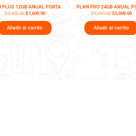
 PLUS 12GB ANUAL PORTA
PLAN PRO 24GB ANUAL P
$
2,400.00
$
1,600.00
$
3,000.00
$
2,000.00
Añadir al carrito
Añadir al carrito
Copyright © 2026 Biencel