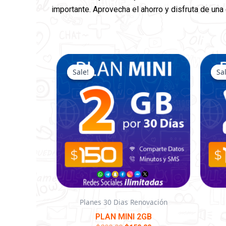
importante. Aprovecha el ahorro y disfruta de una
El
El
precio
precio
Sale!
Sale!
Sa
Sa
original
actual
era:
es:
$200.00.
$150.00.
Planes 30 Dias Renovación
PLAN MINI 2GB