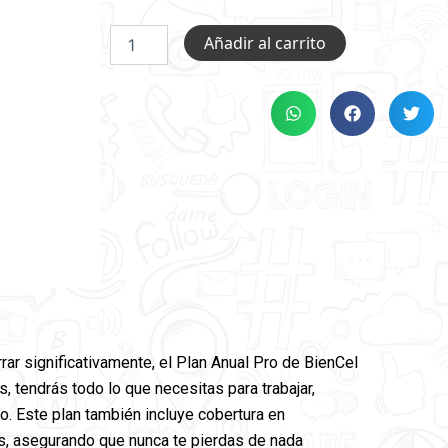
PLAN
Añadir al carrito
PRO
24GB
ANUAL
PORTA
cantidad
r significativamente, el Plan Anual Pro de BienCel
, tendrás todo lo que necesitas para trabajar,
ño. Este plan también incluye cobertura en
as, asegurando que nunca te pierdas de nada